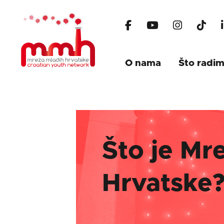
O nama
Što radi
Što je Mr
Hrvatske