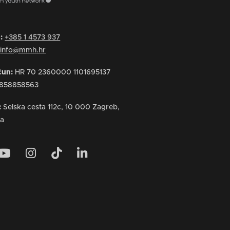
n:
+385 1 4573 937
:
info@mmh.hr
ačun:
HR 70 2360000 1101695137
858858563
:
Selska cesta 112c, 10 000 Zagreb,
ka