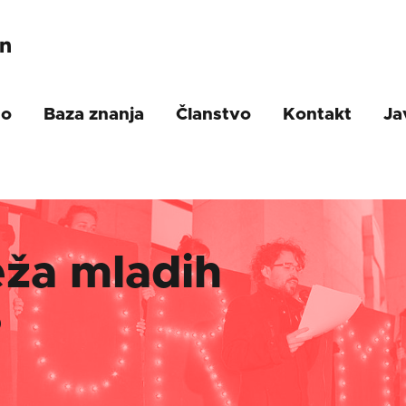
mo
Baza znanja
Članstvo
Kontakt
Ja
eža mladih
?