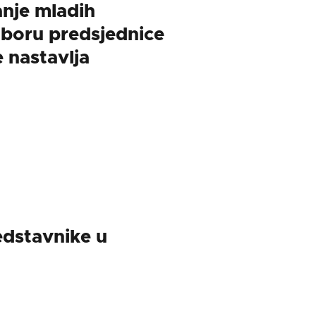
anje mladih
boru predsjednice
 nastavlja
edstavnike u