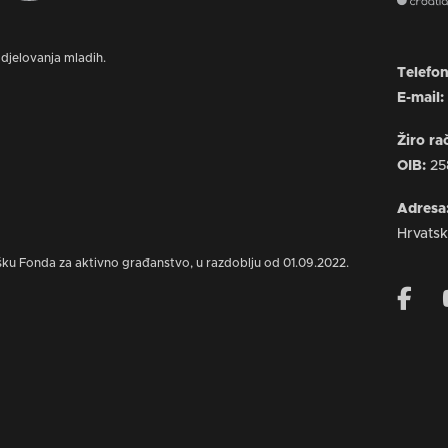
djelovanja mladih.
Telefo
E-mail
Žiro r
OIB:
25
Adresa
Hrvats
šku Fonda za aktivno građanstvo, u razdoblju od 01.09.2022.