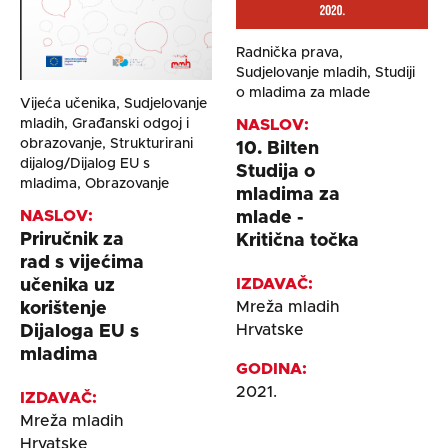
Radnička prava,
Sudjelovanje mladih, Studiji
o mladima za mlade
Vijeća učenika, Sudjelovanje
mladih, Građanski odgoj i
NASLOV:
obrazovanje, Strukturirani
10. Bilten
dijalog/Dijalog EU s
Studija o
mladima, Obrazovanje
mladima za
NASLOV:
mlade -
Priručnik za
Kritična točka
rad s vijećima
IZDAVAČ:
učenika uz
Mreža mladih
korištenje
Hrvatske
Dijaloga EU s
mladima
GODINA:
2021.
IZDAVAČ:
Mreža mladih
Hrvatske