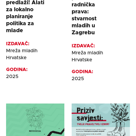
predlaži! Alati
radnička
za lokalno
prava:
planiranje
stvarnost
politika za
mladih u
mlade
Zagrebu
IZDAVAČ:
IZDAVAČ:
Mreža mladih
Mreža mladih
Hrvatske
Hrvatske
GODINA:
GODINA:
2025
2025