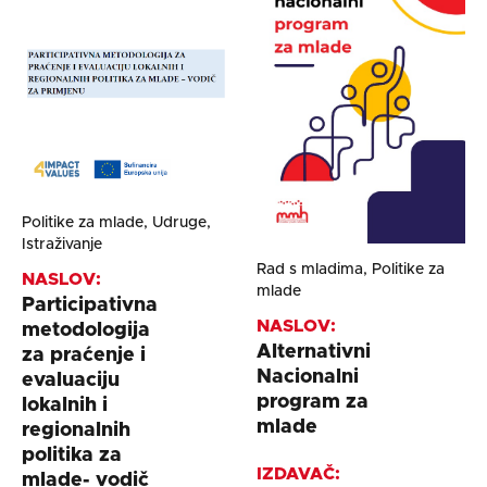
Politike za mlade, Udruge,
Istraživanje
Rad s mladima, Politike za
NASLOV:
mlade
Participativna
NASLOV:
metodologija
Alternativni
za praćenje i
Nacionalni
evaluaciju
program za
lokalnih i
mlade
regionalnih
politika za
IZDAVAČ:
mlade- vodič