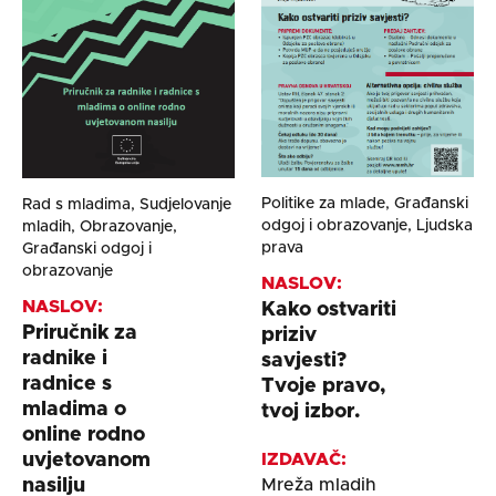
Politike za mlade, Građanski
Rad s mladima, Sudjelovanje
odgoj i obrazovanje, Ljudska
mladih, Obrazovanje,
prava
Građanski odgoj i
obrazovanje
NASLOV:
NASLOV:
Kako ostvariti
Priručnik za
priziv
radnike i
savjesti?
radnice s
Tvoje pravo,
mladima o
tvoj izbor.
online rodno
IZDAVAČ:
uvjetovanom
Mreža mladih
nasilju