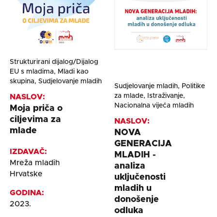
Strukturirani dijalog/Dijalog
EU s mladima, Mladi kao
skupina, Sudjelovanje mladih
Sudjelovanje mladih, Politike
za mlade, Istraživanje,
NASLOV:
Nacionalna vijeća mladih
Moja priča o
ciljevima za
NASLOV:
mlade
NOVA
GENERACIJA
IZDAVAČ:
MLADIH -
Mreža mladih
analiza
Hrvatske
uključenosti
mladih u
GODINA:
donošenje
2023.
odluka