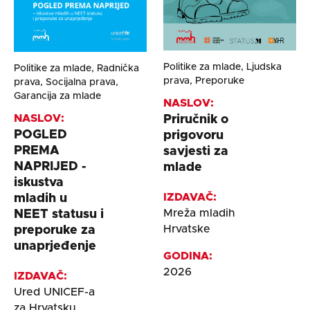
Politike za mlade, Ljudska
Politike za mlade, Radnička
prava, Preporuke
prava, Socijalna prava,
Garancija za mlade
NASLOV:
NASLOV:
Priručnik o
POGLED
prigovoru
PREMA
savjesti za
NAPRIJED -
mlade
iskustva
IZDAVAČ:
mladih u
Mreža mladih
NEET statusu i
Hrvatske
preporuke za
unaprjeđenje
GODINA:
2026
IZDAVAČ:
Ured UNICEF-a
za Hrvatsku