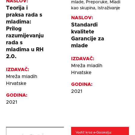
NASLOV:
mlade, Preporuke, Mladi
Teorija i
kao skupina, Istraživanje
praksa rada s
NASLOV:
mladima:
Standardi
Prilog
kvalitete
razumijevanju
Garancije za
rada s
mlade
mladima u RH
2.0.
IZDAVAČ:
Mreža mladih
IZDAVAČ:
Hrvatske
Mreža mladih
Hrvatske
GODINA:
2021
GODINA:
2021