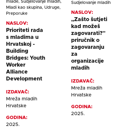
mlade, Sudjelovanje mladih,
Sudjelovanje mladih
Mladi kao skupina, Udruge,
NASLOV:
Preporuke
,,Zašto šutjeti
NASLOV:
kad možeš
Prioriteti rada
zagovarati?''
s mladima u
priručnik o
Hrvatskoj -
zagovaranju
Building
za
Bridges: Youth
organizacije
Worker
mladih
Alliance
Development
IZDAVAČ:
Mreža mladih
IZDAVAČ:
Hrvatske
Mreža mladih
Hrvatske
GODINA:
2025.
GODINA:
2025.