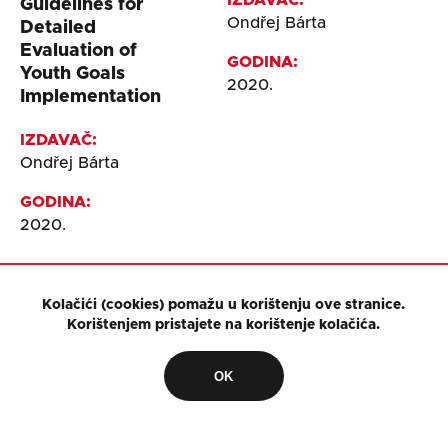
IZDAVAČ:
Guidelines for
Ondřej Bárta
Detailed
Evaluation of
GODINA:
Youth Goals
2020.
Implementation
IZDAVAČ:
Ondřej Bárta
GODINA:
2020.
Kolačići (cookies) pomažu u korištenju ove stranice.
Korištenjem pristajete na korištenje kolačića.
OK