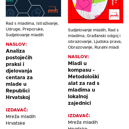
Rad s mladima, Istraživanje,
Udruge, Preporuke,
Sudjelovanje mladih, Rad s
Sudjelovanje mladih
mladima, Građanski odgoj i
obrazovanje, Ljudska prava,
NASLOV:
Obrazovanje, Ruralni mladi
Analiza
NASLOV:
postojećih
Mladi u
praksi i
kompasu -
djelovanja
Metodološki
centara za
alat za rad s
mlade u
mladima u
Republici
lokalnoj
Hrvatskoj
zajednici
IZDAVAČ:
IZDAVAČ:
Mreža mladih
Mreža mladih
Hrvatske
Hrvatske