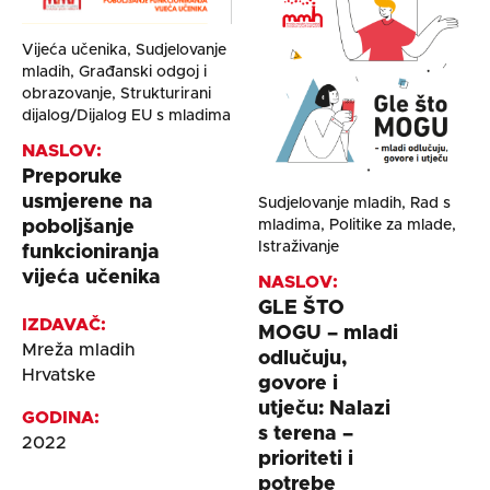
Vijeća učenika, Sudjelovanje
mladih, Građanski odgoj i
obrazovanje, Strukturirani
dijalog/Dijalog EU s mladima
NASLOV:
Preporuke
usmjerene na
Sudjelovanje mladih, Rad s
poboljšanje
mladima, Politike za mlade,
Istraživanje
funkcioniranja
vijeća učenika
NASLOV:
GLE ŠTO
IZDAVAČ:
MOGU – mladi
Mreža mladih
odlučuju,
Hrvatske
govore i
utječu: Nalazi
GODINA:
s terena –
2022
prioriteti i
potrebe