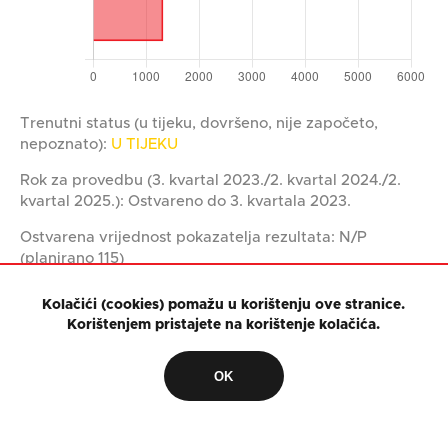
Trenutni status (u tijeku, dovršeno, nije započeto,
nepoznato):
U TIJEKU
Rok za provedbu (3. kvartal 2023./2. kvartal 2024./2.
kvartal 2025.): Ostvareno do 3. kvartala 2023.
Ostvarena vrijednost pokazatelja rezultata: N/P
(planirano 115)
Kolačići (cookies) pomažu u korištenju ove stranice.
Korištenjem pristajete na korištenje kolačića.
OBRAZOVANJE MLADIH
OK
MJERA 3.3.1. Jačanje kulture nenasilja