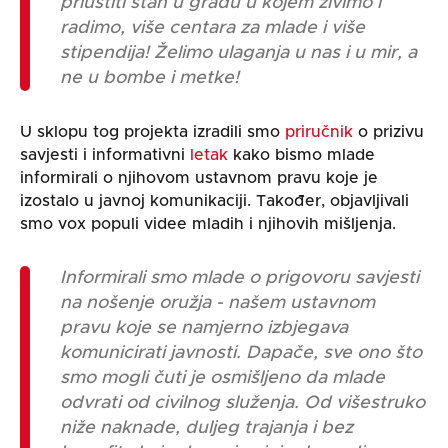
priuštiti stan u gradu u kojem živimo i
radimo, više centara za mlade i više
stipendija! Želimo ulaganja u nas i u mir, a
ne u bombe i metke!
U sklopu tog projekta izradili smo
priručnik
o prizivu
savjesti i informativni
letak
kako bismo mlade
informirali o njihovom ustavnom pravu koje je
izostalo u javnoj komunikaciji. Također, objavljivali
smo vox populi videe mladih i njihovih mišljenja.
Informirali smo mlade o prigovoru savjesti
na nošenje oružja - našem ustavnom
pravu koje se namjerno izbjegava
komunicirati javnosti. Dapače, sve ono što
smo mogli čuti je osmišljeno da mlade
odvrati od civilnog služenja. Od višestruko
niže naknade, duljeg trajanja i bez