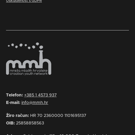
Usklađenost s GDPR
Telefon:
+385 1 4573 937
E-mail:
info@mmh.hr
Žiro račun:
HR 70 2360000 1101695137
OIB:
25858858563