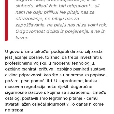
slobodu. Mladi žele biti odgovorni – ali
nam ne daju priliku! Ne pitaju nas za
obrazovanje, ne pitaju nas za
zapošljavanje, ne pitaju nas ni za vojni rok.
Odgovornost dolazi iz povjerenja, a ne iz
kazne.
U govoru smo također podsjetili da ako cilj zaista
jest jačanje obrane, to znači da treba investirati u
profesionalnu vojsku, u modernu tehnologiju,
ozbiljno planirati pričuve i ozbiljno planirati sustave
civilne pripravnosti kao što su priprema za poplave,
požare, prve pomoći itd. U suprotnome, kratka i
masovna regrutacija neće riješiti dugoročne
sigurnosne izazove s kojima se susrećemo. Između
ostalog,
postavili smo legitimno pitanje - čemu
stvarati lažan osjećaj sigurnosti? To danas nikome
ne treba!