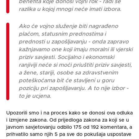
benefita koje donosi vojni rok - radi se
razlika u kojoj mnogi neće imati izbora.
Ako će vojno služenje biti nagrađeno
plaćom, statusnim prednostima i
prednosti u zapošljavanju - onda zapravo
kažnjavamo one koji imaju moralni ili vjerski
priziv savjesti. Socijalno i ekonomski
ranjiviji neće si moći priuštiti priziv savjesti,
a žene, stariji, osobe sa zdravstvenim
poteškoćama bit će stavljeni u goru
poziciju pri zapošljavanju. A to nije izbor -
to je ucjena.
Upozorili smo i na proces kako se donosi ova odluka
i izmjene zakona.
Od
prijedloga zakona za koji se u
javnom savjetovanju odbilo 175
od
192 komentar
a
, a
prihvatilo samo
njih
5
p
a sve do
pokušaja
uspostave