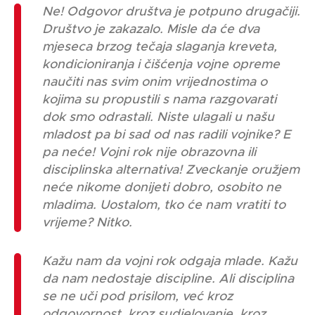
Ne! Odgovor društva je potpuno drugačiji.
Društvo je zakazalo. Misle da će dva
mjeseca brzog tečaja slaganja kreveta,
kondicioniranja i čišćenja vojne opreme
naučiti nas svim onim vrijednostima o
kojima su propustili s nama razgovarati
dok smo odrastali. Niste ulagali u našu
mladost pa bi sad od nas radili vojnike? E
pa neće! Vojni rok nije obrazovna ili
disciplinska alternativa! Zveckanje oružjem
neće nikome donijeti dobro, osobito ne
mladima. Uostalom, tko će nam vratiti to
vrijeme? Nitko.
Kažu nam da vojni rok odgaja mlade. Kažu
da nam nedostaje discipline. Ali disciplina
se ne uči pod prisilom, već kroz
odgovornost, kroz sudjelovanje, kroz