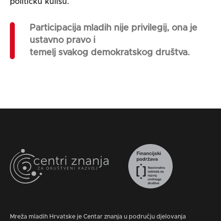
političku kulisu.
Participacija mladih nije privilegij, ona je
ustavno pravo i
temelj svakog demokratskog društva.
Mreža mladih Hrvatske je Centar znanja u području djelovanja