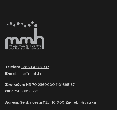
Telefon:
+385 1 4573 937
E-mail:
info@mmh.hr
Žiro račun:
HR 70 2360000 1101695137
OIB:
25858858563
Adresa:
Selska cesta 112c, 10 000 Zagreb, Hrvatska