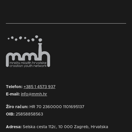
Telefon:
+385 1 4573 937
E-mail:
info@mmh.hr
Žiro račun:
HR 70 2360000 1101695137
OIB:
25858858563
Adresa:
Selska cesta 112c, 10 000 Zagreb, Hrvatska