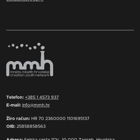
Telefon:
+385 1 4573 937
E-mail:
info@mmh.hr
Žiro račun:
HR 70 2360000 1101695137
OIB:
25858858563
Adresa:
Selska cesta 112c, 10 000 Zagreb, Hrvatska